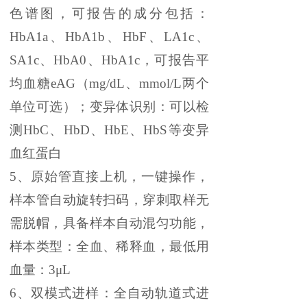
色谱图，可报告的成分包括：
HbA1a、HbA1b、HbF、LA1c、
SA1c、HbA
0、HbA1c，可报告平
均血糖eAG（mg/dL、mmol/L两个
单位可选）
；
变异体识别：可以检
测
HbC、HbD、HbE、HbS等变异
血红蛋白
5、
原始管直接上机，一键操作，
样本管自动旋转扫码，穿刺取样无
需脱帽，具备样本自动混匀功能
，
样本类型：全血、稀释血
，
最低用
血量：
3μL
6、
双模式进样：全自动轨道式进