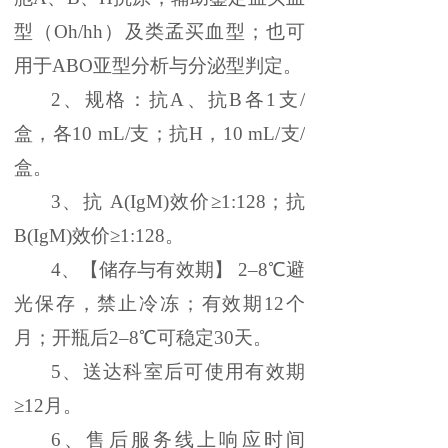
型（Oh/hh）及类孟买血型；也可
用于ABO亚型分析与分泌型判定。
2、规格：抗A、抗B各1支
/
盒，各
10 mL/
支；抗
H，
10 mL/
支
/
盒。
3、抗 A(IgM)效价≥1:128；抗
B(IgM)效价≥1:128。
4、【储存与有效期】 2–8℃避
光保存，禁止冷冻；有效期12个
月；开瓶后2–8℃可稳定30天。
5
、送达科室后可使用有效期
≥12月。
6
、售后服务线上响应时间