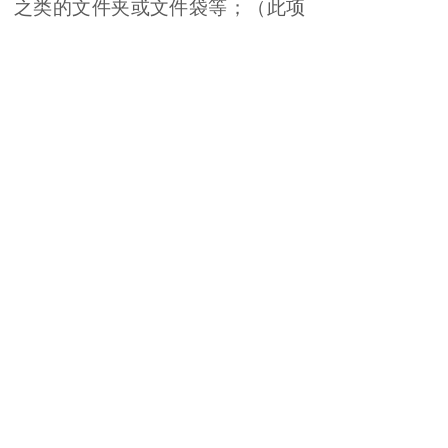
之类的文件夹或文件袋等；（此项
如有疑问请致电招标办公室）
4、
以上材料一式三份
（
一正
二副
）
，可提供复印件并加盖有效
公章。所有材料应使用文件袋和封
条进行全密封
。
四
、
报名截止：
202
6
年
6
月
2
日
17：30
五
、
报名方式：
邮件报名
A
、
报名函内容：项目名称、
单位名称、联系人、电话、联系邮
箱、报名时间，打印后在空白处盖