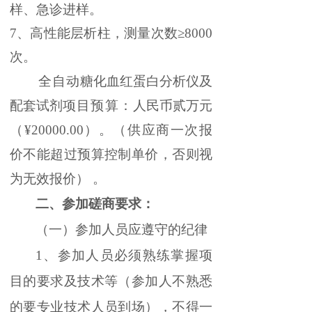
样、急诊进样
。
7、
高性能层析柱，测量次数
≥8000
次
。
全自动
糖化血红蛋白分析仪及
配套试剂
项目预算：
人民币
贰
万元
（
¥
20
000.00）。（供应商一次报
价不能超过预算控制单价，否则视
为无效报价）
。
二、参加磋商要求：
（一）参加
人员
应遵守的纪律
1、参加
人员
必须熟练掌握项
目的要求及技术等（参加人不熟悉
的要专业技术人员到场），不得一