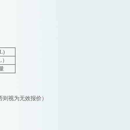
L)
/L）
测量
，否则视为无效报价）