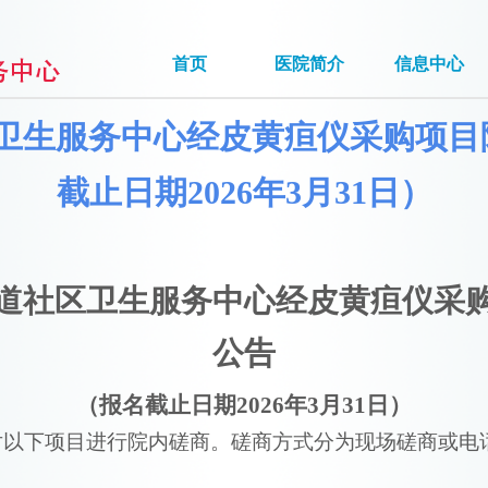
首页
医院简介
信息中心
卫生服务中心经皮黄疸仪采购项目院
截止日期2026年3月31日）
道社区卫生服务中心
经皮黄疸仪采
公告
（报名截止日期
202
6
年
3
月
31
日）
对以下项目进行院内磋商。磋商方式分为现场磋商或电