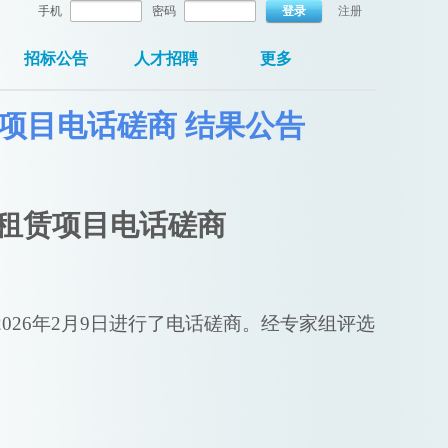
手机
密码
登录
注册
招标公告
人才招聘
更多
项目电话磋商 结果公告
租赁
项目
电话
磋商
202
6
年
2
月
9
日进行了
电话
磋商。经专家组评选